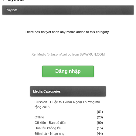
Playlists
There has not yet been any media added to this category...
XenMedio
© Jason Axelrod from
8WAYRUN.COM
Đăng nhập
Media Categories
Gussion - Cuộc thi Guitar Ngoại Thương mở
rộng 2013
(61)
Offline
(23)
Cổ điển - Bán cổ điển
(90)
Hòa tấu không lời
(15)
Đệm hát - Nhạc nhẹ
(44)