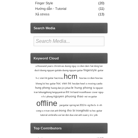
Finger Style
(20)
Hướng dẫn - Tutorial
(11)
Xả stress
(13)
Search Media
Keyword Cloud
a thousand years
christmas duong nguy
co dien
dem hat
dong lan
fingerstyle
ducit
duong nguyen guitale
duong nguyen guitar
guitar
hcm
h-c vien lnt guitar
hacmieu
hoa tau co dien
hoa tau
hoc vien lnt
khong loi
hoc guitar
hocdan
howl-s moving castle
le hung phong
hung phong
huong dan
jin
johan
le nguyen
lnt
tran
lehungphong
lenguyentran
lnt band
moonflower cover
nguy-
nguyen phuong thao
n h-i phong
noi ve guitar
offline
parguitar
spring
tet 2013
tr-ng tho b-
tr-nh
trong tho bi
trongthobi
cong s-n
tran viet anh
tu hoc guitar
tutorial
umbrella
vai lan don dua
viet anh
xuan
y d-c
yds
Top Contributors