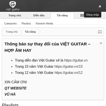
Bài hát
Đăng nhập
Trang chủ
Diễn đàn
Tài năng
Categories
Playlists
Random Media
Trang chủ
Tài năng
Thông báo sự thay đổi của VIỆT GUITAR –
HỢP ÂM HAY
Trang diễn đàn Việt Guitar sẽ là
https://guitar.vn
Trang 15 năm Việt Guitar
https://guitar.vn/15
Trang 12 năm Việt Guitar
https://guitar.vn/12
XIN CẢM ƠN!
QT WEBSITE
VŨ HÀ
Playlists