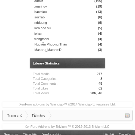
admin
(195)
xuanhuy
(19)
hacmieu
(13)
soirrab
(6)
ndduong
(6)
keo cao su
(5)
johan
(4)
trongthobi
(4)
Nguyễn Phương Thảo
(4)
Masaru_Matano:D
(3)
Library Statistics
Total Media:
277
Total Categories:
8
Total Comments:
45
Total Likes:
62
Total Views:
286,510
XenForo add-ons by Waindigo
™ ©2014
Waindigo Enterprises Ltd
.
Trang chủ
Tài năng
XenForo Add-ons by Brivium ™ © 2012-2013 Brivium LLC.
Spectrum
Tiếng Việt
Xenforo skin
Liên hệ
Trợ giúp